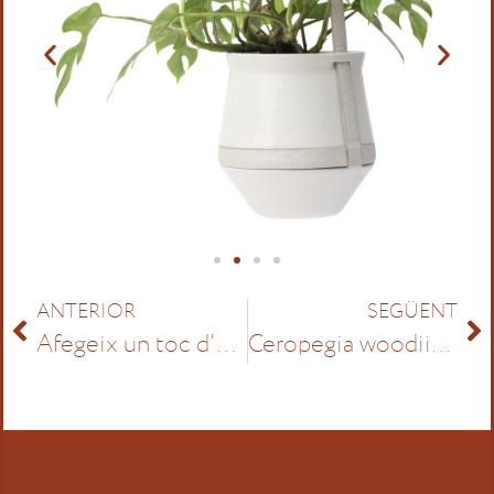
ANTERIOR
SEGÜENT
Plantcloud
Afegeix un toc d'exotisme a la teva llar amb la impressionant Monstera albo
Ceropegia woodii: La Joia de les Plantes Penjadores