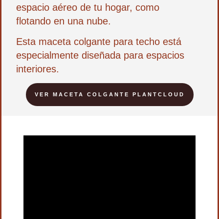
espacio aéreo de tu hogar, como
flotando en una nube.
Esta
maceta colgante
para
techo
está
especialmente diseñada para espacios
interiores.
VER MACETA COLGANTE PLANTCLOUD