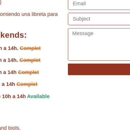
)
comiendo una libreta para
kends:
h a 14h.
Complet
h a 14h.
Complet
h a 14h
Complet
h a 14h
Complet
 10h a 14h
Available
and tools.