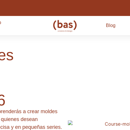
p
Blog
es
6
aprenderás a crear moldes
a quienes desean
cisa y en pequeñas series.